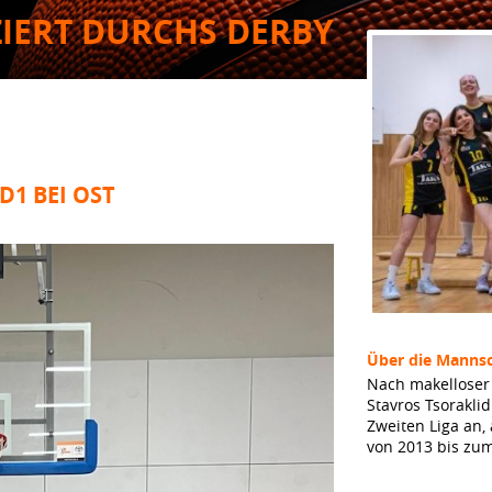
ZIERT DURCHS DERBY
D1 BEI OST
Über die Mannsc
Nach makelloser 
Stavros Tsorakli
Zweiten Liga an,
von 2013 bis zu