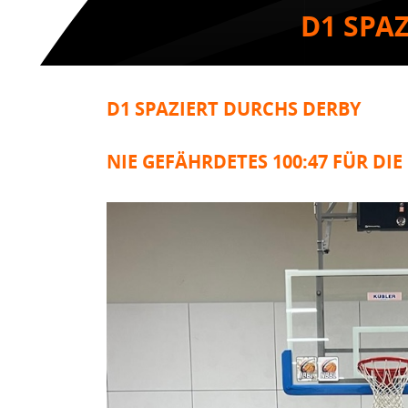
D1 SPA
D1 SPAZIERT DURCHS DERBY
NIE GEFÄHRDETES 100:47 FÜR DIE 