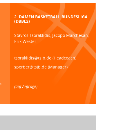
2. DAMEN BASKETBALL BUNDESLIGA
(DBBL2)
Stavros Tsoraklidis, Jacopo Marchesan,
Erik Wester
tsoraklidis@tsjb.de (Headcoach)
sperber@tsjb.de (Manager)
n
(auf Anfrage)