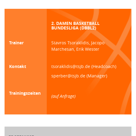
2. DAMEN BASKETBALL
BUNDESLIGA (DBBL2)
Trainer
Stavros Tsoraklidis, Jacopo
Marchesan, Erik Wester
Kontakt
tsoraklidis@tsjb.de (Headcoach)
sperber@tsjb.de (Manager)
Trainingszeiten
(auf Anfrage)