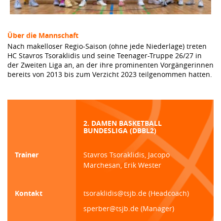
Über die Mannschaft
Nach makelloser Regio-Saison (ohne jede Niederlage) treten
HC Stavros Tsoraklidis und seine Teenager-Truppe 26/27 in
der Zweiten Liga an, an der ihre prominenten Vorgängerinnen
bereits von 2013 bis zum Verzicht 2023 teilgenommen hatten.
2. DAMEN BASKETBALL
BUNDESLIGA (DBBL2)
Trainer
Stavros Tsoraklidis, Jacopo
Marchesan, Erik Wester
Kontakt
tsoraklidis@tsjb.de (Headcoach)
sperber@tsjb.de (Manager)