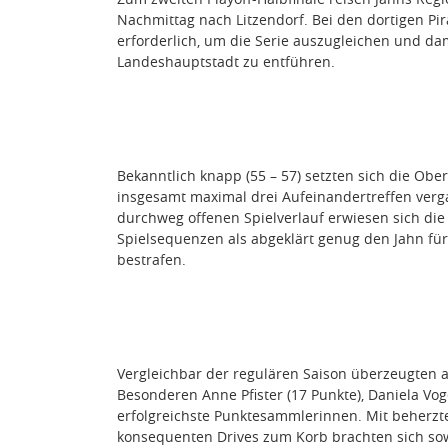
Nachmittag nach Litzendorf. Bei den dortigen Pira
erforderlich, um die Serie auszugleichen und dam
Landeshauptstadt zu entführen.
Bekanntlich knapp (55 – 57) setzten sich die Obe
insgesamt maximal drei Aufeinandertreffen ver
durchweg offenen Spielverlauf erwiesen sich di
Spielsequenzen als abgeklärt genug den Jahn f
bestrafen.
Vergleichbar der regulären Saison überzeugten 
Besonderen Anne Pfister (17 Punkte), Daniela Vogel
erfolgreichste Punktesammlerinnen. Mit beherz
konsequenten Drives zum Korb brachten sich sow