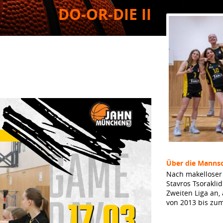
DO-OR-DIE II
Über die Mannsc
Nach makelloser 
Stavros Tsorakli
Zweiten Liga an,
von 2013 bis zu