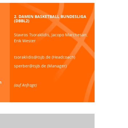
2. DAMEN BASKETBALL BUNDESLIGA
(DBBL2)
Stavros Tsoraklidis, Jacopo Marchesan,
Erik Wester
tsoraklidis@tsjb.de (Headcoach)
sperber@tsjb.de (Manager)
n
(auf Anfrage)