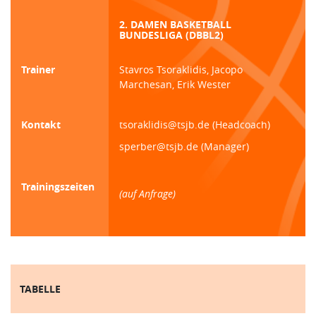
2. DAMEN BASKETBALL
BUNDESLIGA (DBBL2)
Trainer
Stavros Tsoraklidis, Jacopo
Marchesan, Erik Wester
Kontakt
tsoraklidis@tsjb.de (Headcoach)
sperber@tsjb.de (Manager)
Trainingszeiten
(auf Anfrage)
TABELLE