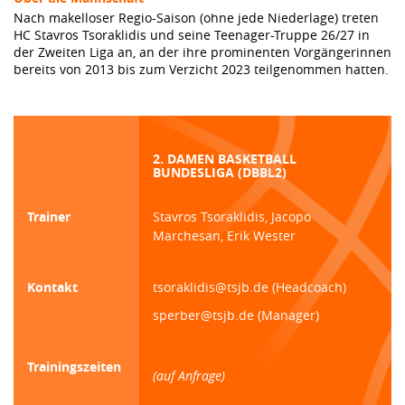
Nach makelloser Regio-Saison (ohne jede Niederlage) treten
HC Stavros Tsoraklidis und seine Teenager-Truppe 26/27 in
der Zweiten Liga an, an der ihre prominenten Vorgängerinnen
bereits von 2013 bis zum Verzicht 2023 teilgenommen hatten.
2. DAMEN BASKETBALL
BUNDESLIGA (DBBL2)
Trainer
Stavros Tsoraklidis, Jacopo
Marchesan, Erik Wester
Kontakt
tsoraklidis@tsjb.de (Headcoach)
sperber@tsjb.de (Manager)
Trainingszeiten
(auf Anfrage)