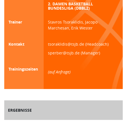
2. DAMEN BASKETBALL
BUNDESLIGA (DBBL2)
Trainer
Stavros Tsoraklidis, Jacopo
Marchesan, Erik Wester
Kontakt
tsoraklidis@tsjb.de (Headcoach)
sperber@tsjb.de (Manager)
Trainingszeiten
(auf Anfrage)
ERGEBNISSE