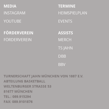
MEDIA
TERMINE
INSTAGRAM
HEIMSPIELPLAN
YOUTUBE
EVENTS
FÖRDERVEREIN
ASSISTS
FÖRDERVEREIN
MERCH
TS JAHN
DBB
BBV
TURNERSCHAFT JAHN MÜNCHEN VON 1887 E.V.
ABTEILUNG BASKETBALL
WELTENBURGER STRASSE 53
81677 MÜNCHEN
TEL.: 089.915294
FAX: 089.9101876