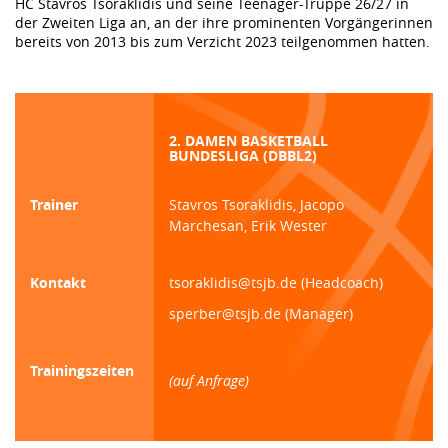
HC Stavros Tsoraklidis und seine Teenager-Truppe 26/27 in
der Zweiten Liga an, an der ihre prominenten Vorgängerinnen
bereits von 2013 bis zum Verzicht 2023 teilgenommen hatten.
2. DAMEN BASKETBALL
BUNDESLIGA (DBBL2)
Trainer
Stavros Tsoraklidis, Jacopo
Marchesan, Erik Wester
Kontakt
tsoraklidis@tsjb.de (Headcoach)
sperber@tsjb.de (Manager)
Trainingszeiten
(auf Anfrage)