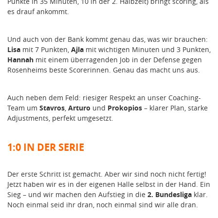
Punkte in 35 Minuten, 10 in der 2. Halbzeit) bringt scoring, als
es drauf ankommt.
Und auch von der Bank kommt genau das, was wir brauchen:
Lisa
mit 7 Punkten,
Ajla
mit wichtigen Minuten und 3 Punkten,
Hannah
mit einem überragenden Job in der Defense gegen
Rosenheims beste Scorerinnen. Genau das macht uns aus.
Auch neben dem Feld: riesiger Respekt an unser Coaching-
Team um
Stavros
,
Arturo
und
Prokopios
– klarer Plan, starke
Adjustments, perfekt umgesetzt.
1:0 IN DER SERIE
Der erste Schritt ist gemacht. Aber wir sind noch nicht fertig!
Jetzt haben wir es in der eigenen Halle selbst in der Hand. Ein
Sieg – und wir machen den Aufstieg in die
2. Bundesliga
klar.
Noch einmal seid ihr dran, noch einmal sind wir alle dran.