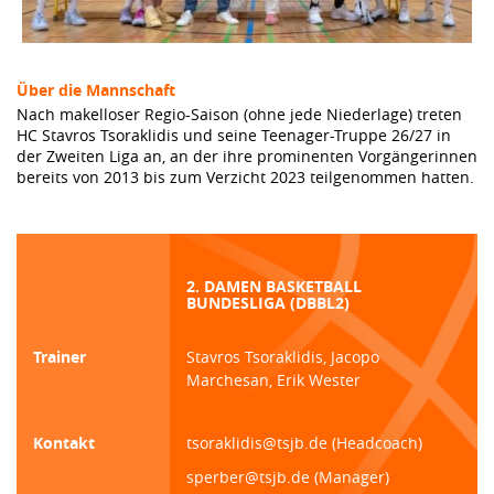
Über die Mannschaft
Nach makelloser Regio-Saison (ohne jede Niederlage) treten
HC Stavros Tsoraklidis und seine Teenager-Truppe 26/27 in
der Zweiten Liga an, an der ihre prominenten Vorgängerinnen
bereits von 2013 bis zum Verzicht 2023 teilgenommen hatten.
2. DAMEN BASKETBALL
BUNDESLIGA (DBBL2)
Trainer
Stavros Tsoraklidis, Jacopo
Marchesan, Erik Wester
Kontakt
tsoraklidis@tsjb.de (Headcoach)
sperber@tsjb.de (Manager)