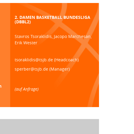
2. DAMEN BASKETBALL BUNDESLIGA
(DBBL2)
Stavros Tsoraklidis, Jacopo Marchesan,
Erik Wester
tsoraklidis@tsjb.de (Headcoach)
sperber@tsjb.de (Manager)
n
(auf Anfrage)