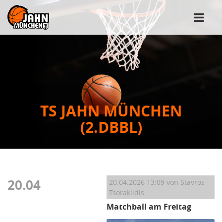
TS JAHN MÜNCHEN
(2.DBBL)
20.04
20.04.2026 13:09
von Stavros
Tsoraklidis
Matchball am Freitag