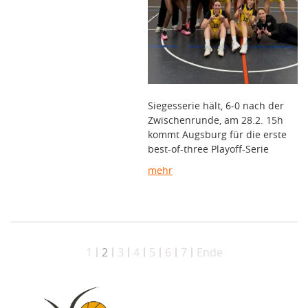
Siegesserie hält, 6-0 nach der
Zwischenrunde, am 28.2. 15h
kommt Augsburg für die erste
best-of-three Playoff-Serie
mehr
1
2
3
4
5
6
7
Ende