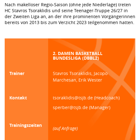
Nach makelloser Regio-Saison (ohne jede Niederlage) treten
HC Stavros Tsoraklidis und seine Teenager-Truppe 26/27 in
der Zweiten Liga an, an der ihre prominenten Vorgängerinnen
bereits von 2013 bis zum Verzicht 2023 teilgenommen hatten.
2. DAMEN BASKETBALL
BUNDESLIGA (DBBL2)
Trainer
Stavros Tsoraklidis, Jacopo
Marchesan, Erik Wester
Kontakt
tsoraklidis@tsjb.de (Headcoach)
sperber@tsjb.de (Manager)
Trainingszeiten
(auf Anfrage)