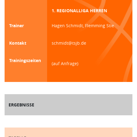
1. REGIONALLIGA HERREN
Trainer
Hagen Schmidt, Flemming Stie
Kontakt
schmidt@tsjb.de
Trainingszeiten
(auf Anfrage)
ERGEBNISSE