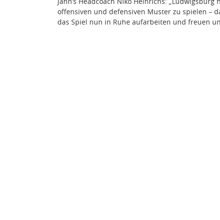
Jahn’s Headcoach Niko Heinrichs: „Ludwigsburg h
offensiven und defensiven Muster zu spielen – d
das Spiel nun in Ruhe aufarbeiten und freuen un