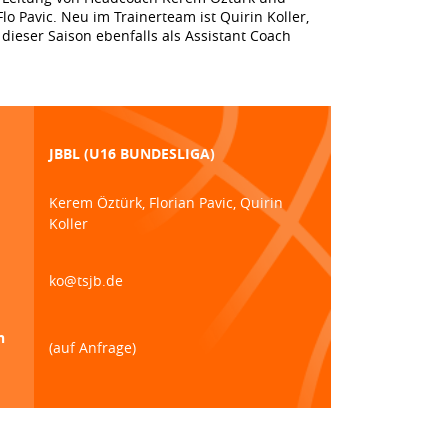
lo Pavic. Neu im Trainerteam ist Quirin Koller,
dieser Saison ebenfalls als Assistant Coach
JBBL (U16 BUNDESLIGA)
Kerem Öztürk, Florian Pavic, Quirin
Koller
ko@tsjb.de
n
(auf Anfrage)