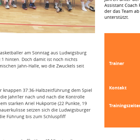
Assistant Coach F
der das Team ab 
unterstützt.
Basketballer am Sonntag aus Ludwigsburg
0:1 hinten. Doch damit ist noch nichts
Trainer
mischen Jahn-Halle, wo die Zwuckels seit
Kontakt
r knappen 37:36-Halbzeitführung dem Spiel
e Jahn’ler nach und nach die Kontrolle
m starken Ariel Hukportie (22 Punkte, 19
Trainingszeite
hauerkulisse setzen sich die Ludwigsburger
die Führung bis zum Schluspfiff