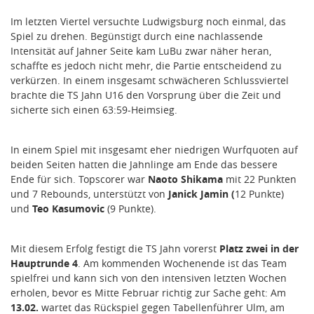
Im letzten Viertel versuchte Ludwigsburg noch einmal, das
Spiel zu drehen. Begünstigt durch eine nachlassende
Intensität auf Jahner Seite kam LuBu zwar näher heran,
schaffte es jedoch nicht mehr, die Partie entscheidend zu
verkürzen. In einem insgesamt schwächeren Schlussviertel
brachte die TS Jahn U16 den Vorsprung über die Zeit und
sicherte sich einen 63:59-Heimsieg.
In einem Spiel mit insgesamt eher niedrigen Wurfquoten auf
beiden Seiten hatten die Jahnlinge am Ende das bessere
Ende für sich. Topscorer war
Naoto Shikama
mit 22 Punkten
und 7 Rebounds, unterstützt von
Janick Jamin (
12 Punkte)
und
Teo Kasumovic
(9 Punkte).
Mit diesem Erfolg festigt die TS Jahn vorerst
Platz zwei in der
Hauptrunde 4
. Am kommenden Wochenende ist das Team
spielfrei und kann sich von den intensiven letzten Wochen
erholen, bevor es Mitte Februar richtig zur Sache geht: Am
13.02.
wartet das Rückspiel gegen Tabellenführer Ulm, am