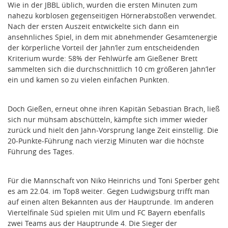
Wie in der JBBL üblich, wurden die ersten Minuten zum
nahezu korblosen gegenseitigen Hörnerabstoßen verwendet.
Nach der ersten Auszeit entwickelte sich dann ein
ansehnliches Spiel, in dem mit abnehmender Gesamtenergie
der körperliche Vorteil der Jahn’ler zum entscheidenden
Kriterium wurde: 58% der Fehlwürfe am Gießener Brett
sammelten sich die durchschnittlich 10 cm größeren Jahn’ler
ein und kamen so zu vielen einfachen Punkten.
Doch Gießen, erneut ohne ihren Kapitän Sebastian Brach, ließ
sich nur mühsam abschütteln, kämpfte sich immer wieder
zurück und hielt den Jahn-Vorsprung lange Zeit einstellig. Die
20-Punkte-Führung nach vierzig Minuten war die höchste
Führung des Tages.
Für die Mannschaft von Niko Heinrichs und Toni Sperber geht
es am 22.04. im Top8 weiter. Gegen Ludwigsburg trifft man
auf einen alten Bekannten aus der Hauptrunde. Im anderen
Viertelfinale Süd spielen mit Ulm und FC Bayern ebenfalls
zwei Teams aus der Hauptrunde 4. Die Sieger der