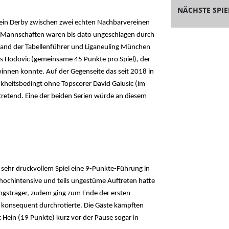
NÄCHSTE SPIE
's ein Derby zwischen zwei echten Nachbarvereinen
Beide Mannschaften waren bis dato ungeschlagen durch
stand der Tabellenführer und Liganeuling München
is Hodovic (gemeinsame 45 Punkte pro Spiel), der
ewinnen konnte. Auf der Gegenseite das seit 2018 in
kheitsbedingt ohne Topscorer David Galusic (im
retend. Eine der beiden Serien würde an diesem
 sehr druckvollem Spiel eine 9-Punkte-Führung in
hochintensive und teils ungestüme Auftreten hatte
tungsträger, zudem ging zum Ende der ersten
e konsequent durchrotierte. Die Gäste kämpften
t Hein (19 Punkte) kurz vor der Pause sogar in