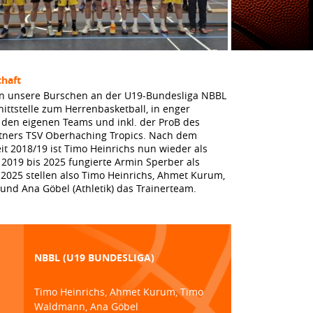
haft
n unsere Burschen an der U19-Bundesliga NBBL
chnittstelle zum Herrenbasketball, in enger
den eigenen Teams und inkl. der ProB des
tners TSV Oberhaching Tropics. Nach dem
eit 2018/19 ist Timo Heinrichs nun wieder als
 2019 bis 2025 fungierte Armin Sperber als
 2025 stellen also Timo Heinrichs, Ahmet Kurum,
nd Ana Göbel (Athletik) das Trainerteam.
NBBL (U19 BUNDESLIGA)
Timo Heinrichs, Ahmet Kurum, Timo
Waldmann, Ana Göbel