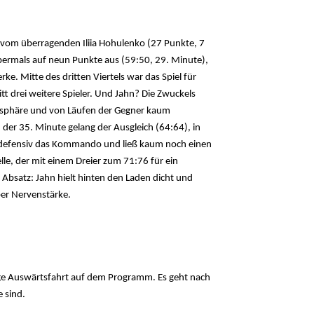
rt vom überragenden Iliia Hohulenko (27 Punkte, 7
abermals auf neun Punkte aus (59:50, 29. Minute),
ke. Mitte des dritten Viertels war das Spiel für
tt drei weitere Spieler. Und Jahn? Die Zwuckels
mosphäre und von Läufen der Gegner kaum
n der 35. Minute gelang der Ausgleich (64:64), in
defensiv das Kommando und ließ kaum noch einen
le, der mit einem Dreier zum 71:76 für ein
 Absatz: Jahn hielt hinten den Laden dicht und
ber Nervenstärke.
ge Auswärtsfahrt auf dem Programm. Es geht nach
 sind.