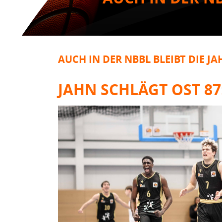
AUCH IN DER NBBL BLEIBT DIE J
JAHN SCHLÄGT OST 87