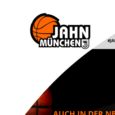
#J
AUCH IN DER NB