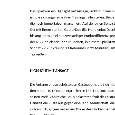
Das Spiel war ein Highlight mit Ansage, nicht nur, weil
ist, die sich sogar eine ihrer Trainingshallen teilen. 
die noch junge Saison marschiert. Auf der einen Seite 
Ost mit ihrem starken Guard-Duo Iliia Hohulenko/Dzen
bislang jedes Spiel mit zweistelliger Punktedifferenz g
der NBBL spielende Jahn München, in diesem Spiel kran
Schnitt 22 Punkte und 11 Rebounds in 22 Minuten) ant
Tag reißen.
HIGHLIGHT MIT ANSAGE
Die Anfangsphase gehörte den Gastgebern, die sich mit
den ersten 10 Minuten erarbeiteten (23:14). Doch das 
seinen Preis. Zahlreiche Fouls belasteten früh die Leis
Halbzeit die Puste aus gegen eine Jahn-Mannschaft, di
sich zurück, gingen mit einem Dreier des starken Benne