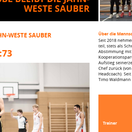
WESTE SAUBER
Über die Mannsc
AHN-WESTE SAUBER
Seit 2018 nehme
teil, stets als S
:73
Abstimmung mit 
Kooperationspar
Aufstieg seinerz
Chef zurück (von
Headcoach). Seit
Timo Waldmann u
Trainer