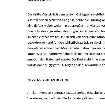
Führung (36:37).
Das dritte Viertel glich dem ersten: Ost legte, angefüh
Assists) seinen sechsten Gang ein, baute die Führung 
ging defensiv aber weiterhin übermäßig motiviert zu Wer
Dzenis Hodovic gelaufen, ihm folgten im Schlussabschni
spielten einfach weiter, ließen sich von der Derby-At
beeindrucken und fanden schließlich zurück ins Spiel. I
den letzten zweieinhalb Minuten übernahm man auch 
guten Wurf zu. Vorne war abermals Bennet Hein zur Stel
emotionales Statement sorgte. Der Rest steht im ersten
wurde dann zügig gefoult, zeigte an der Freiwurflinie a
NERVENSTÄRKE AN DER LINIE
Am kommenden Sonntag (23.11.) steht die zweite lan
Viernheim, wo die Rhein-Neckar Metropolitans zuhause