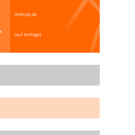
th@tsjb.de
n
(auf Anfrage)