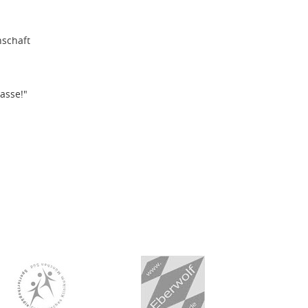
nschaft
asse!"