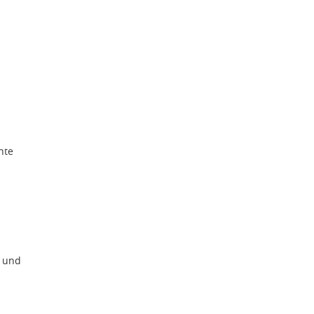
hte
e und