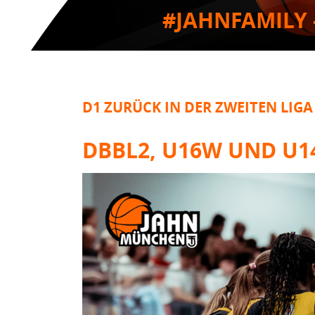
#JAHNFAMILY 
D1 ZURÜCK IN DER ZWEITEN LIGA
DBBL2, U16W UND U