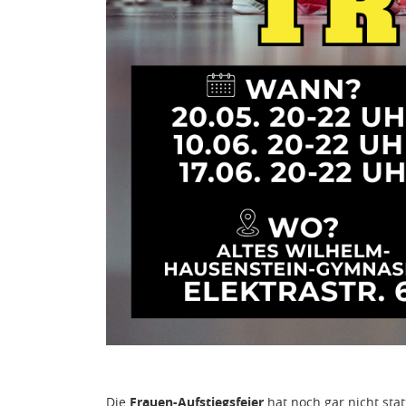
Die
Frauen-Aufstiegsfeier
hat noch gar nicht st