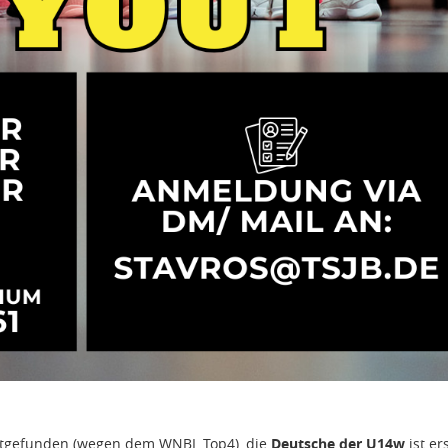
attgefunden (wegen dem WNBL Top4), die
Deutsche der U14w
ist er