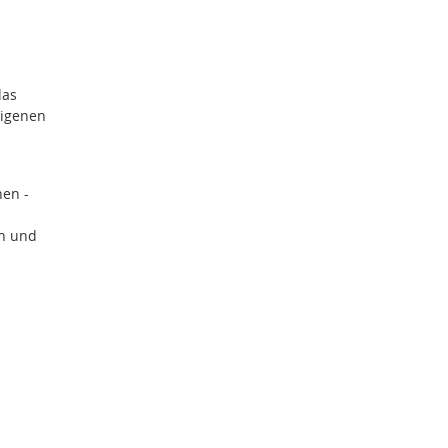
das
eigenen
hen -
en und