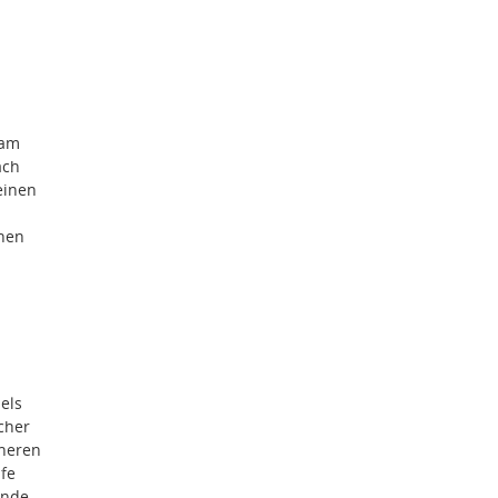
 am
ach
einen
enen
els
cher
cheren
fe
unde