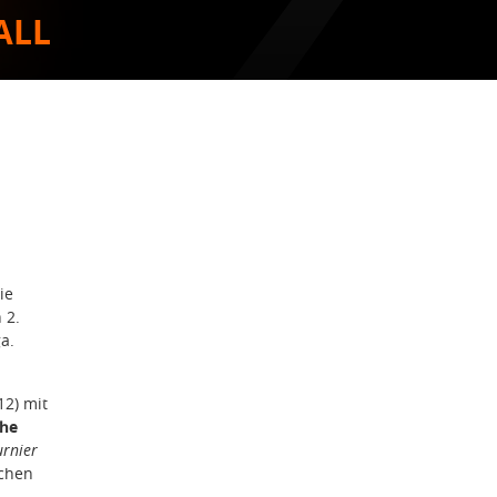
ALL
ie
 2.
a.
12) mit
che
urnier
ichen