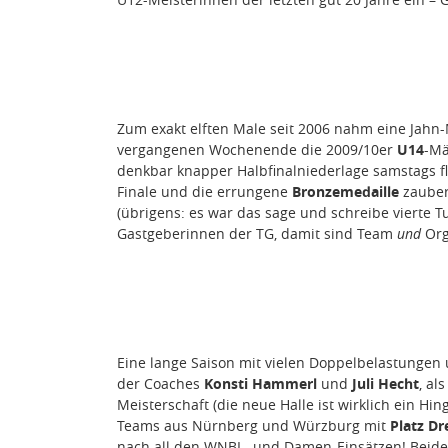
Zum exakt elften Male seit 2006 nahm eine Jah
vergangenen Wochenende die 2009/10er
U14
-Mä
denkbar knapper Halbfinalniederlage samstags fl
Finale und die errungene
Bronzemedaille
zauber
(übrigens: es war das sage und schreibe vierte 
Gastgeberinnen der TG, damit sind Team
und
Org
Eine lange Saison mit vielen Doppelbelastungen 
der Coaches
Konsti Hammerl
und
Juli Hecht
, al
Meisterschaft (die neue Halle ist wirklich ein H
Teams aus Nürnberg und Würzburg mit
Platz Dr
nach all den WNBL- und Damen-Einsätzen! Beide