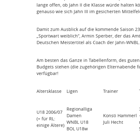
lange offen, ob Jahn II die Klasse würde halten k
genauso wie sich Jahn III im gesicherten Mittelfe
Damit zum Ausblick auf die kommende Saison 23/
„Sportwart weiblich“, Armin Sperber, der das Am
Deutschen Meistertitel als Coach der Jahn-WNBL.
Am besten das Ganze in Tabellenform, des guten Üb
Budgets stehen (die zugehörigen Elternabende find
verfügbar!
Altersklasse
Ligen
Trainer
Regionalliga
U18 2006/07
Damen
Konsti Hammerl
(+ für RL:
WNBL U18
Juli Hecht
einige Ältere)
BOL U18w