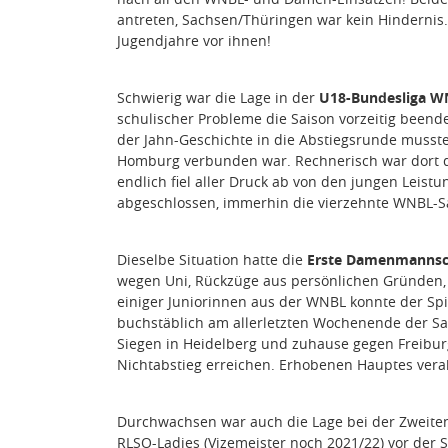
antreten, Sachsen/Thüringen war kein Hindernis. 
Jugendjahre vor ihnen!
Schwierig war die Lage in der
U18-Bundesliga W
schulischer Probleme die Saison vorzeitig been
der Jahn-Geschichte in die Abstiegsrunde muss
Homburg verbunden war. Rechnerisch war dort der
endlich fiel aller Druck ab von den jungen Leist
abgeschlossen, immerhin die vierzehnte WNBL-S
Dieselbe Situation hatte die
Erste Damenmannsc
wegen Uni, Rückzüge aus persönlichen Gründen, k
einiger Juniorinnen aus der WNBL konnte der Sp
buchstäblich am allerletzten Wochenende der Sai
Siegen in Heidelberg und zuhause gegen Freib
Nichtabstieg erreichen. Erhobenen Hauptes vera
Durchwachsen war auch die Lage bei der Zweiten
RLSO-Ladies (Vizemeister noch 2021/22) vor der