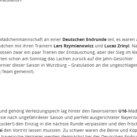
n-Mädchenmannschaft an einer
Deutschen Endrunde
teil, es waren
dchen mit ihren Trainern
Lars Rzymianowicz
und
Lucas Zrinyi
. N
ossen zwar ein paar Tränen der Enttäuschung, aber der Sieg im kl
ten schon am Sonntag das Lachen zurück auf die Jahn-Gesichter
Turnier dieser Saison in Würzburg – Gratulation an die ungeschlag
-Team gemeint!).
und gehörig Verletzungspech lag hinter den favorisierten
U16
-Mäd
s sie nach ungefährdeter Saison und perfekt ausgerichteter Bayeris
ingucker!) den Einzug in die nächste Runde verpassten und den fris
ei
den Vortritt lassen mussten. Zu schwer waren die Beine und Köp
 bayerische Vertreter werden demnächst bei der Deutschen Endr