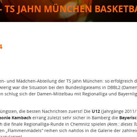
- TS JAHN MÜNCHEN BASKETB
4
uen- und Mädchen-Abteilung der TS Jahn München: so erfolgreich d
erig war die Situation bei den Bundesligateams in DBBL2 (Damen
 schlug sich der Damen-Mittelbau mit Regionalliga und Bayernlig
üngsten, die besten Nachrichten zuerst! Die
U12
(Jahrgänge 2011/
eonie Kambach
errang zuletzt sehr sicher in Bamberg die
Bayeris
h die finale Regionalliga-Runde in Chemnitz spielen
(Anm.: dieses T
inen „Flammenmädels“ reihen sich nahtlos in die Galerie der zahlre
ratulation!