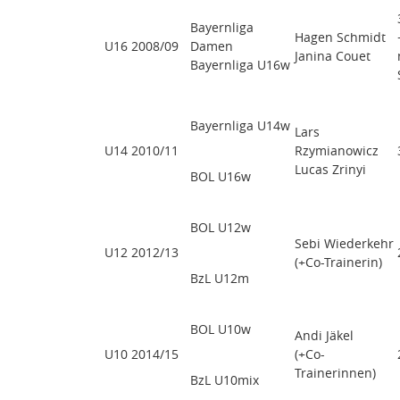
Bayernliga
Hagen Schmidt
U16 2008/09
Damen
Janina Couet
Bayernliga U16w
Bayernliga U14w
Lars
U14 2010/11
Rzymianowicz
Lucas Zrinyi
BOL U16w
BOL U12w
Sebi Wiederkehr
U12 2012/13
(+Co-Trainerin)
BzL U12m
BOL U10w
Andi Jäkel
U10 2014/15
(+Co-
Trainerinnen)
BzL U10mix