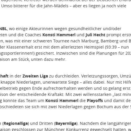
Umso bitterer für die Jahn-Mädels – aber es liegen ja noch viele
NBL
, wo einige Akteurinnen wegen gesundheitlicher und/oder
deten und die Coaches
Konsti Hammerl
und
Juli Hecht
prompt erst
ten, was mit einer schweren Tournee nach Marburg, Bamberg und 
 Klassenerhalt erst mit dem allerletzten Heimspiel (93:39 – nun
ungssportlerinnen!) gesichert. Inzwischen sind die Planungen für 2
aison am Stück, unten dazu mehr.
haft
in der
Zweiten Liga
zu durchleiden. Verletzungssorgen, Umz
nappe Niederlagen, unerwartete Siege – alles dabei. Nur mit Hilf
ielbetrieb gegen Ende aufrechterhalten werden und so gelang erst
son der entscheidende Kraftakt: Mit zwei willensstarken „last min
urg konnte das Team um
Konsti Hammerl
die
Playoffs
und damit de
bschiedeten sie sich mit zwei Niederlagen gegen Bochum aus der 
 (
Regionalliga
) und Dritten (
Bayernliga
). Nachdem die langjährige
 Saison geschlossen zur Münchner Konkurrenz gewechselt hatten, 