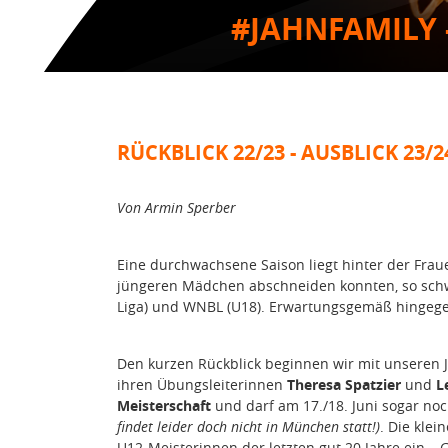
#JAHNFAMILY 
RÜCKBLICK 22/23 - AUSBLICK 23/2
Von Armin Sperber
Eine durchwachsene Saison liegt hinter der Fra
jüngeren Mädchen abschneiden konnten, so schwi
Liga) und WNBL (U18). Erwartungsgemäß hingegen
Den kurzen Rückblick beginnen wir mit unseren J
ihren Übungsleiterinnen
Theresa Spatzier
und
L
Meisterschaft
und darf am 17./18. Juni sogar noc
findet leider doch nicht in München statt!)
. Die kle
U12-Meisterinnen der letzten gut 20 Jahre ein – G