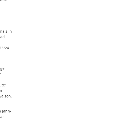
mals in
Bad
023/24
üge
e
ute“
n
Saison.
n Jahn-
war