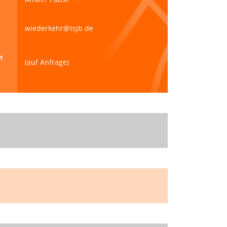
wiederkehr@tsjb.de
n
(auf Anfrage)