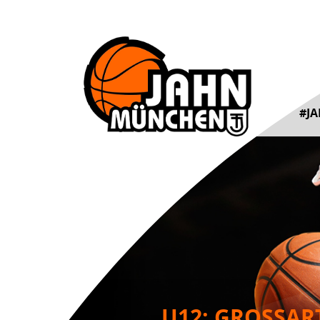
#J
U12: GROSSART