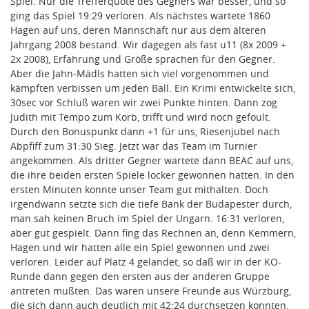
Spiel. Nur die Trefferquote des Gegners war besser, und so
ging das Spiel 19:29 verloren. Als nächstes wartete 1860
Hagen auf uns, deren Mannschaft nur aus dem älteren
Jahrgang 2008 bestand. Wir dagegen als fast u11 (8x 2009 +
2x 2008), Erfahrung und Größe sprachen für den Gegner.
Aber die Jahn-Mädls hatten sich viel vorgenommen und
kämpften verbissen um jeden Ball. Ein Krimi entwickelte sich,
30sec vor Schluß waren wir zwei Punkte hinten. Dann zog
Judith mit Tempo zum Korb, trifft und wird noch gefoult.
Durch den Bonuspunkt dann +1 für uns, Riesenjubel nach
Abpfiff zum 31:30 Sieg. Jetzt war das Team im Turnier
angekommen. Als dritter Gegner wartete dann BEAC auf uns,
die ihre beiden ersten Spiele locker gewonnen hatten. In den
ersten Minuten konnte unser Team gut mithalten. Doch
irgendwann setzte sich die tiefe Bank der Budapester durch,
man sah keinen Bruch im Spiel der Ungarn. 16:31 verloren,
aber gut gespielt. Dann fing das Rechnen an, denn Kemmern,
Hagen und wir hatten alle ein Spiel gewonnen und zwei
verloren. Leider auf Platz 4 gelandet, so daß wir in der KO-
Runde dann gegen den ersten aus der anderen Gruppe
antreten mußten. Das waren unsere Freunde aus Würzburg,
die sich dann auch deutlich mit 42:24 durchsetzen konnten.