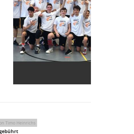
on Timo Heinrichs
gebührt