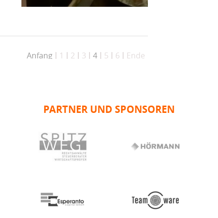
Anfang
1
2
3
4
5
6
Ende
PARTNER UND SPONSOREN