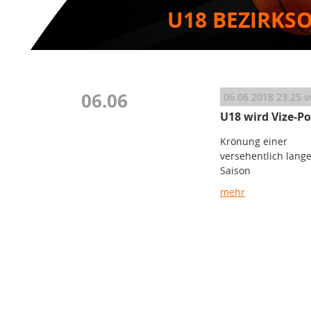
U18 BEZIRKS
06.06
06.06.2018 23:25
v
U18 wird Vize-Po
Krönung einer
versehentlich lang
Saison
mehr