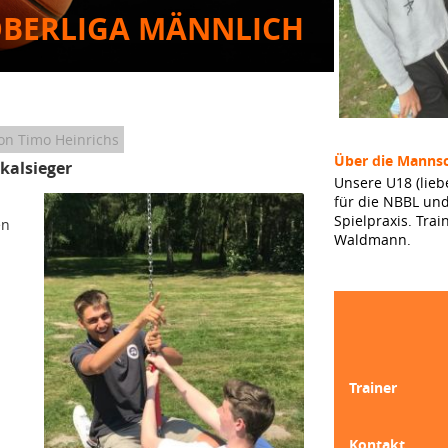
OBERLIGA MÄNNLICH
on Timo Heinrichs
Über die Mannsc
kalsieger
Unsere U18 (lieb
für die NBBL und
Spielpraxis. Tr
en
Waldmann.
Trainer
Kontakt