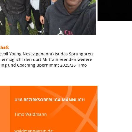
haft
evoll Young Nosez genannt) ist das Sprungbrett
 ermöglicht den dort Mittrainierenden weitere
aining und Coaching übernimmt 2025/26 Timo
U18 BEZIRKSOBERLIGA MÄNNLICH
Timo Waldmann
waldmann@tsjb.de