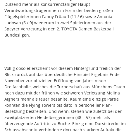
Dutzend mehr als konkurrenzfähiger Haupt-
Verantwortungsträgerinnen in Form der beiden großen
Flügelspielerinnen Fanny Früauff (11 / 6) sowie Antonia
Ludosan (6 / 9) wiederum in zwei Spielerinnen aus der
Speyrer Vertretung in den 2. TOYOTA Damen Basketball
Bundesligen.
Völlig obsolet erscheint vor diesem Hintergrund freilich der
Blick zurück auf das überdeutliche Hinspiel-Ergebnis Ende
November zur offiziellen Eröffnung von Jahns neuer
Dreifachhalle, welches die Turnerschaft aus Münchens Osten
noch dazu mit der frühen wie schweren Verletzung Melina
Aigners mehr als teuer bezahlte. Kaum eine einzige Partie
konnten die Flying Towers bis dato in personeller Plan-
Besetzung bestreiten. Und wenn, stehen wie zuletzt bei den
zweitplatzierten Heidelbergerinnen (48 – 57) mehr als
überzeugende Auftritte zu Buche. Einzig eine Durststrecke im
Schlussabschnitt verhinderte dort nach starkem Auftakt die