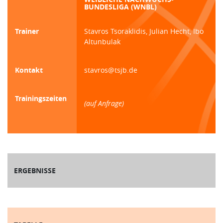
BUNDESLIGA (WNBL)
Trainer
Stavros Tsoraklidis, Julian Hecht, Ibo
Altunbulak
Kontakt
stavros@tsjb.de
Trainingszeiten
(auf Anfrage)
ERGEBNISSE