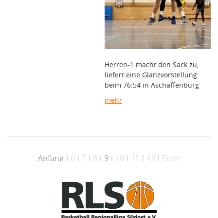
Herren-1 macht den Sack zu,
liefert eine Glanzvorstellung
beim 76:54 in Aschaffenburg
mehr
Anfang
6
7
8
9
10
11
12
Ende