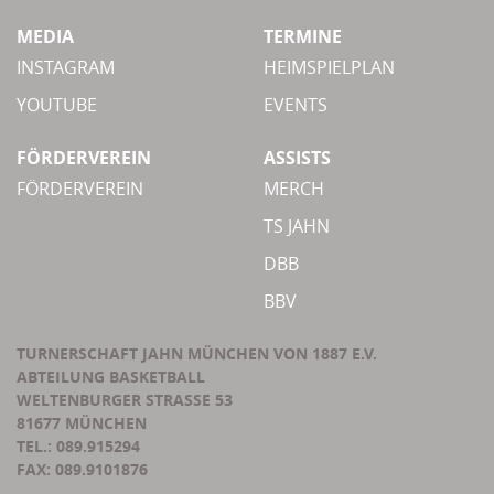
MEDIA
TERMINE
INSTAGRAM
HEIMSPIELPLAN
YOUTUBE
EVENTS
FÖRDERVEREIN
ASSISTS
FÖRDERVEREIN
MERCH
TS JAHN
DBB
BBV
TURNERSCHAFT JAHN MÜNCHEN VON 1887 E.V.
ABTEILUNG BASKETBALL
WELTENBURGER STRASSE 53
81677 MÜNCHEN
TEL.: 089.915294
FAX: 089.9101876