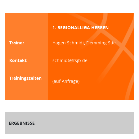
1. REGIONALLIGA HERREN
Trainer
Hagen Schmidt, Flemming Stie
Kontakt
schmidt@tsjb.de
Trainingszeiten
(auf Anfrage)
ERGEBNISSE