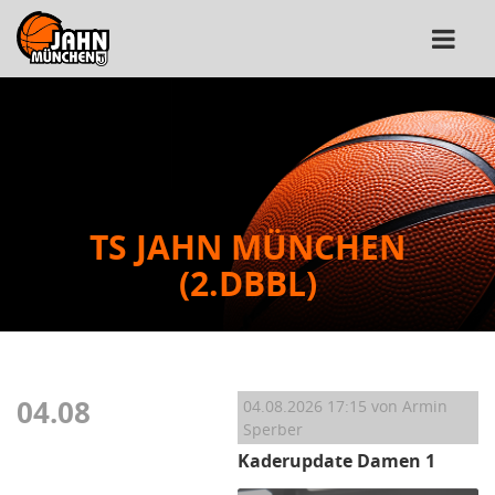
TS JAHN MÜNCHEN
(2.DBBL)
04.08
04.08.2026 17:15
von Armin
Sperber
Kaderupdate Damen 1