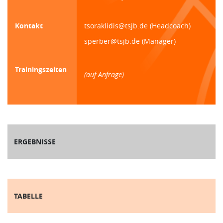
Kontakt
tsoraklidis@tsjb.de (Headcoach)
sperber@tsjb.de (Manager)
Trainingszeiten
(auf Anfrage)
ERGEBNISSE
TABELLE